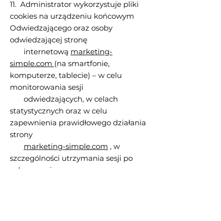
11. Administrator wykorzystuje pliki
cookies na urządzeniu końcowym
Odwiedzającego oraz osoby
odwiedzającej stronę
internetową
marketing-
simple.com
(na smartfonie,
komputerze, tablecie) – w celu
monitorowania sesji
odwiedzających, w celach
statystycznych oraz w celu
zapewnienia prawidłowego działania
strony
marketing-simple.com
, w
szczególności utrzymania sesji po
zalogowaniu.
12. W każdej przeglądarce
internetowej istnieje możliwość
zmiany ustawień dotyczących plików
cookies, w tym opcji